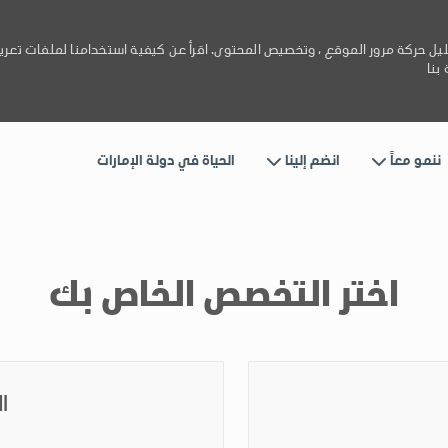
يل حركة مرور الموقع ، وتخصيص المحتوى. اقرأ عن كيفية استخدامنا لملفات تعري
بنا
Skip to main content
ننمو معاً
انضم إلينا
الحياة في دولة الإمارات
اختر التخصص الخاص بك
ا