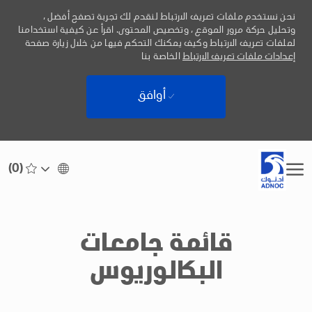
نحن نستخدم ملفات تعريف الارتباط لنقدم لك تجربة تصفح أفضل ،
وتحليل حركة مرور الموقع ، وتخصيص المحتوى. اقرأ عن كيفية استخدامنا
لملفات تعريف الارتباط وكيف يمكنك التحكم فيها من خلال زيارة صفحة
إعدادات ملفات تعريف الارتباط
الخاصة بنا
أوافق
Skip to main content
(0)
Language
Arabic
selected
-
قائمة جامعات
البكالوريوس