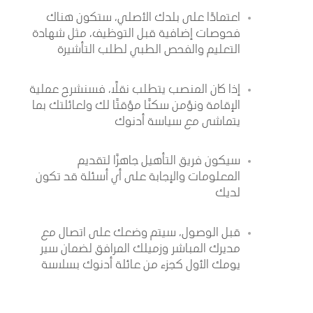
اعتمادًا على بلدك الأصلي، ستكون هناك
فحوصات إضافية قبل التوظيف، مثل شهادة
التعليم والفحص الطبي لطلب التأشيرة
إذا كان المنصب يتطلب نقلًا، فسنشرح عملية
الإقامة ونؤمن سكنًا مؤقتًا لك ولعائلتك بما
يتماشى مع سياسة أدنوك
سيكون فريق التأهيل جاهزًا لتقديم
المعلومات والإجابة على أي أسئلة قد تكون
لديك
قبل الوصول، سيتم وضعك على اتصال مع
مديرك المباشر وزميلك المرافق لضمان سير
يومك الأول كجزء من عائلة أدنوك بسلاسة