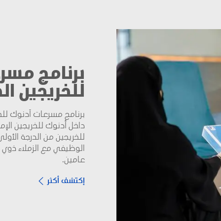
برنامج مسر
للخريجين ال
برنامج مسرعات أدنوك للخر
داخل أدنوك للخريجين الإما
للخريجين من الدرجة الأول
الوظيفي مع الزملاء ذوي ا
عامين.
إكتشف أكثر